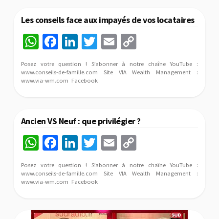
p
o
n
Li
p
k
n
Les conseils face aux impayés de vos locataires
k
W
Fa
Li
T
E
C
h
ce
n
wi
m
o
Posez votre question ! S’abonner à notre chaîne YouTube :
at
b
ke
tt
ai
p
www.conseils-de-famille.com Site VIA Wealth Management :
www.via-wm.com Facebook
sA
o
dI
er
l
y
p
o
n
Li
p
k
n
Ancien VS Neuf : que privilégier ?
k
W
Fa
Li
T
E
C
h
ce
n
wi
m
o
Posez votre question ! S’abonner à notre chaîne YouTube :
at
b
ke
tt
ai
p
www.conseils-de-famille.com Site VIA Wealth Management :
www.via-wm.com Facebook
sA
o
dI
er
l
y
p
o
n
Li