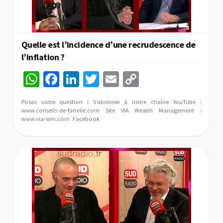
Quelle est l’incidence d’une recrudescence de
l’inflation ?
W
Fa
Li
T
E
C
h
ce
n
wi
m
o
Posez votre question ! S’abonner à notre chaîne YouTube :
at
b
ke
tt
ai
p
www.conseils-de-famille.com Site VIA Wealth Management :
www.via-wm.com Facebook
sA
o
dI
er
l
y
p
o
n
Li
p
k
n
k