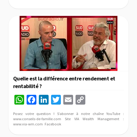
sA
o
dI
er
l
y
p
o
n
Li
p
k
n
k
Quelle est la différence entre rendement et
rentabilité ?
W
Fa
Li
T
E
C
h
ce
n
wi
m
o
Posez votre question ! S’abonner à notre chaîne YouTube :
at
b
ke
tt
ai
p
www.conseils-de-famille.com Site VIA Wealth Management :
www.via-wm.com Facebook
sA
o
dI
er
l
y