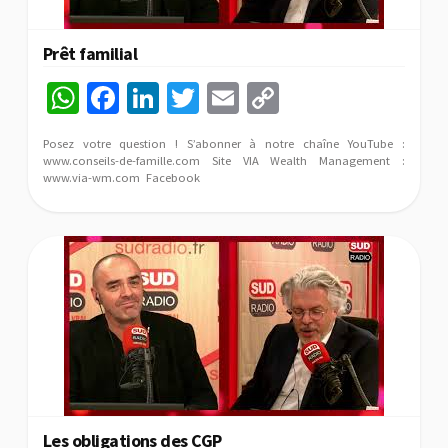
Prêt familial
W
Fa
Li
T
E
C
h
ce
n
wi
m
o
Posez votre question ! S’abonner à notre chaîne YouTube :
at
b
ke
tt
ai
p
www.conseils-de-famille.com Site VIA Wealth Management :
www.via-wm.com Facebook
sA
o
dI
er
l
y
p
o
n
Li
p
k
n
k
Les obligations des CGP