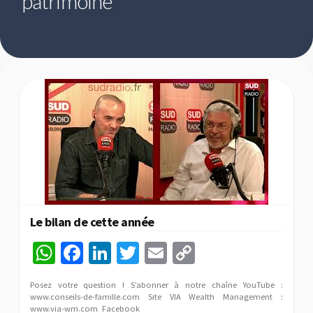
patrimoine
Le bilan de cette année
W
Fa
Li
T
E
C
h
ce
n
wi
m
o
Posez votre question ! S’abonner à notre chaîne YouTube :
at
b
ke
tt
ai
p
www.conseils-de-famille.com Site VIA Wealth Management :
www.via-wm.com Facebook