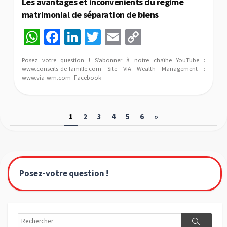
Les avantages et inconvénients du régime
matrimonial de séparation de biens
W
Fa
Li
T
E
C
h
ce
n
wi
m
o
Posez votre question ! S’abonner à notre chaîne YouTube :
at
b
ke
tt
ai
p
www.conseils-de-famille.com Site VIA Wealth Management :
www.via-wm.com Facebook
sA
o
dI
er
l
y
p
o
n
Li
Navigation
p
k
n
1
2
3
4
5
6
»
des
k
articles
Posez-votre question !
Rechercher
Recherch