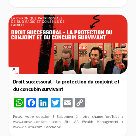
sA
o
dI
er
l
y
p
o
n
Li
p
k
n
k
Droit successoral – la protection du conjoint et
du concubin survivant
W
Fa
Li
T
E
C
h
ce
n
wi
m
o
Posez votre question ! S’abonner à notre chaîne YouTube :
at
b
ke
tt
ai
p
www.conseils-de-famille.com Site VIA Wealth Management :
www.via-wm.com Facebook
sA
o
dI
er
l
y