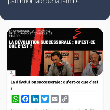
patrimoniale de la famille
La dévolution successorale : qu’est-ce que c’est
?
W
Fa
Li
T
E
C
h
ce
n
wi
m
o