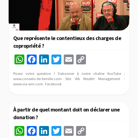
Que représente le contentieux des charges de
copropriété ?
W
Fa
Li
T
E
C
h
ce
n
wi
m
o
Posez votre question ! S’abonner à notre chaîne YouTube :
at
b
ke
tt
ai
p
www.conseils-de-famille.com Site VIA Wealth Management :
www.via-wm.com Facebook
sA
o
dI
er
l
y
p
o
n
Li
p
k
n
À partir de quel montant doit on déclarer une
k
donation ?
W
Fa
Li
T
E
C