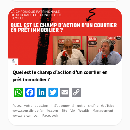
p
o
n
Li
p
k
n
k
Quel est le champ d’action d’un courtier en
prêt immobilier ?
W
Fa
Li
T
E
C
h
ce
n
wi
m
o
Posez votre question ! S’abonner à notre chaîne YouTube :
at
b
ke
tt
ai
p
www.conseils-de-famille.com Site VIA Wealth Management :
www.via-wm.com Facebook
sA
o
dI
er
l
y
p
o
n
Li