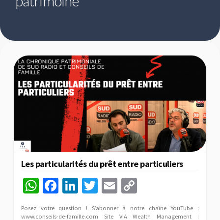
patrimoine
Les particularités du prêt entre particuliers
W
Fa
Li
T
E
C
h
ce
n
wi
m
o
Posez votre question ! S’abonner à notre chaîne YouTube :
at
b
ke
tt
ai
p
www.conseils-de-famille.com Site VIA Wealth Management :