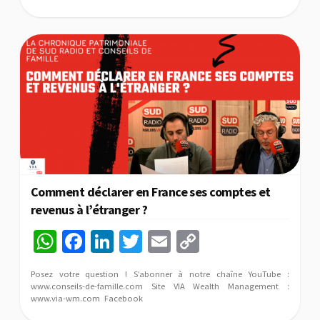
sA
o
dI
er
l
y
p
o
n
Li
p
k
n
k
Comment déclarer en France ses comptes et
revenus à l’étranger ?
W
Fa
Li
T
E
C
h
ce
n
wi
m
o
Posez votre question ! S’abonner à notre chaîne YouTube :
at
b
ke
tt
ai
p
www.conseils-de-famille.com Site VIA Wealth Management :
www.via-wm.com Facebook
sA
o
dI
er
l
y