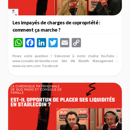
Les impayés de charges de copropriété :
comment ça marche ?
W
Fa
Li
T
E
C
h
ce
n
wi
m
o
Posez votre question ! S’abonner à notre chaîne YouTube :
at
b
ke
tt
ai
p
www.conseils-de-famille.com Site VIA Wealth Management :
www.via-wm.com Facebook
sA
o
dI
er
l
y
p
o
n
Li
p
k
n
k