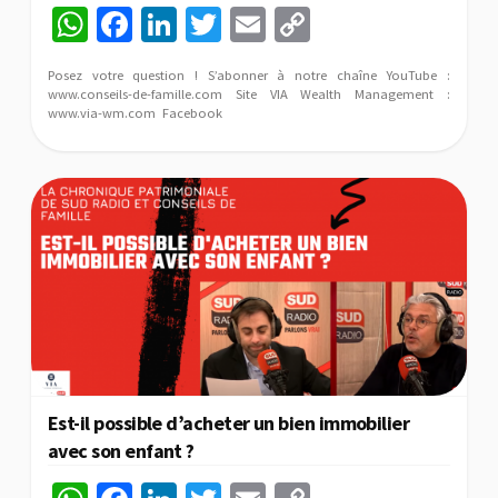
W
Fa
Li
T
E
C
h
ce
n
wi
m
o
Posez votre question ! S’abonner à notre chaîne YouTube :
at
b
ke
tt
ai
p
www.conseils-de-famille.com Site VIA Wealth Management :
www.via-wm.com Facebook
sA
o
dI
er
l
y
p
o
n
Li
p
k
n
k
Est-il possible d’acheter un bien immobilier
avec son enfant ?